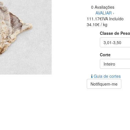
0 Avaliações
AVALIAR ›
111.17€
IVA Incluído
34.10€ / kg
Classe de Pes
3,01-3,50
Corte
Inteiro
Guia de cortes
Notifiquem-me