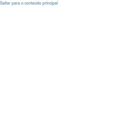
Saltar para o conteúdo principal
Bacalhau
Bacalhau
Especial
Especial
Noruega
Noruega
Seleção
Seleção