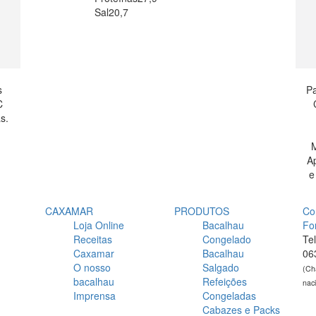
Sal
20,7
s
Pa
C
s.
M
A
e
CAXAMAR
PRODUTOS
Co
Loja Online
Bacalhau
Fo
Receitas
Congelado
Te
Caxamar
Bacalhau
06
O nosso
Salgado
(Ch
bacalhau
Refeições
nac
Imprensa
Congeladas
Cabazes e Packs