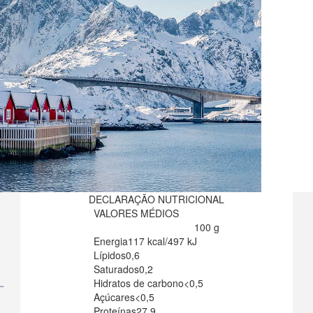
DECLARAÇÃO NUTRICIONAL
VALORES MÉDIOS
100 g
Energia
117 kcal/497 kJ
Lípidos
0,6
Saturados
0,2
Hidratos de carbono
<0,5
Açúcares
<0,5
Proteínas
27,9