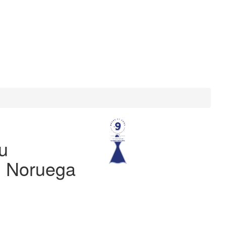
u
l Noruega