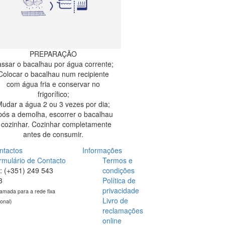
PREPARAÇÃO
ssar o bacalhau por água corrente;
Colocar o bacalhau num recipiente
com água fria e conservar no
frigorífico;
udar a água 2 ou 3 vezes por dia;
pós a demolha, escorrer o bacalhau
 cozinhar. Cozinhar completamente
antes de consumir.
ntactos
Informações
rmulário de Contacto
Termos e
l: (+351) 249 543
condições
3
Política de
privacidade
amada para a rede fixa
Livro de
ional)
reclamações
online