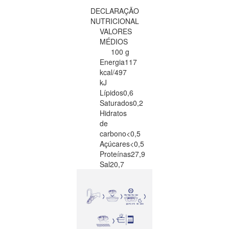
DECLARAÇÃO
NUTRICIONAL
VALORES
MÉDIOS
100 g
Energia
117
kcal/497
kJ
Lípidos
0,6
Saturados
0,2
Hidratos
de
carbono
<0,5
Açúcares
<0,5
Proteínas
27,9
Sal
20,7