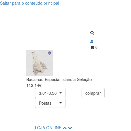
Saltar para o conteúdo principal
Bacalhau
Bacalhau
Especial
Especial
Islândia
Islândia
Seleção
Seleção
0
Bacalhau Especial Islândia Seleção
112.14€
3,01-3,50
comprar
Postas
LOJA ONLINE