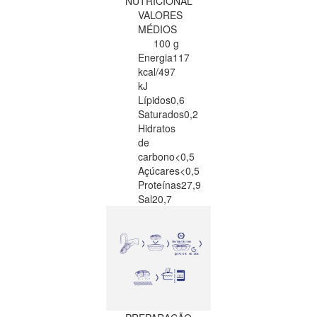
NUTRICIONAL
VALORES
MÉDIOS
100 g
Energia
117
kcal/497
kJ
Lípidos
0,6
Saturados
0,2
Hidratos
de
carbono
<0,5
Açúcares
<0,5
Proteínas
27,9
Sal
20,7