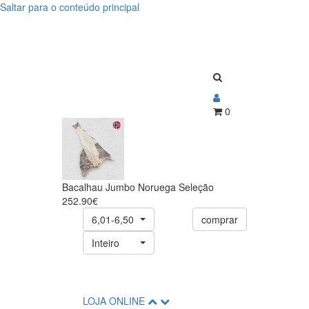
Saltar para o conteúdo principal
Bacalhau
Bacalhau
Jumbo
Jumbo
Noruega
Noruega
Seleção
Seleção
0
Bacalhau Jumbo Noruega Seleção
252.90€
6,01-6,50
comprar
Inteiro
LOJA ONLINE