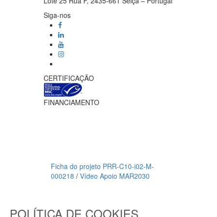
Lote 25 Rua F, 2435-661 Seiça – Portugal
Siga-nos
CERTIFICAÇÃO
FINANCIAMENTO
Ficha do projeto PRR-C10-i02-M-
000218
/
Vídeo Apoio MAR2030
Meios de pagamento
POLÍTICA DE COOKIES
CAXAMAR © 2023