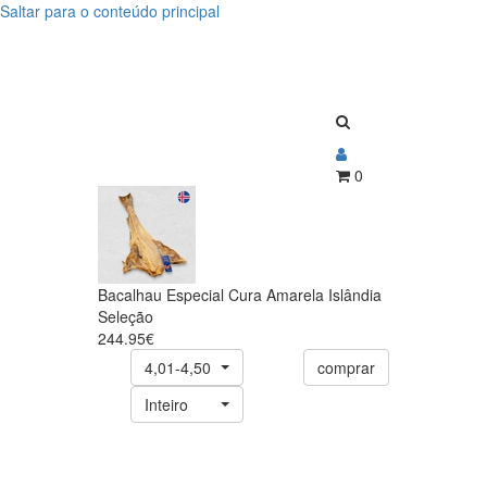
Saltar para o conteúdo principal
Bacalhau
Bacalhau
Especial
Especial
Cura
Cura
Amarela
Amarela
Islândia
0
Islândia
Seleção
Seleção
Bacalhau Especial Cura Amarela Islândia
Seleção
244.95€
4,01-4,50
comprar
Inteiro