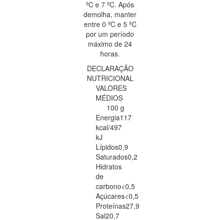
ºC e 7 ºC. Após
demolha, manter
entre 0 ºC e 5 ºC
por um período
máximo de 24
horas.
DECLARAÇÃO
NUTRICIONAL
VALORES
MÉDIOS
100 g
Energia
117
kcal/497
kJ
Lípidos
0,9
Saturados
0,2
Hidratos
de
carbono
<0,5
Açúcares
<0,5
Proteínas
27,9
Sal
20,7