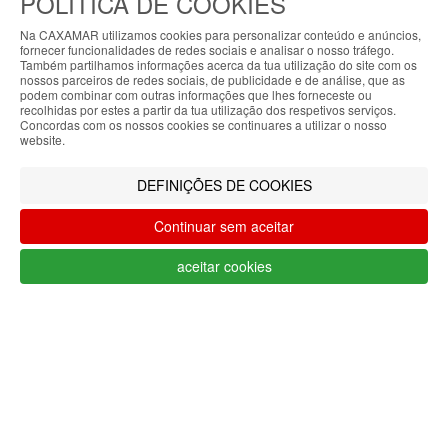
POLÍTICA DE COOKIES
Na CAXAMAR utilizamos cookies para personalizar conteúdo e anúncios,
fornecer funcionalidades de redes sociais e analisar o nosso tráfego.
Ficha do projeto PRR-C10-i02-M-
Também partilhamos informações acerca da tua utilização do site com os
000218
/
Vídeo Apoio MAR2030
ABOUT THE COOKIES
nossos parceiros de redes sociais, de publicidade e de análise, que as
Meios de pagamento
podem combinar com outras informações que lhes forneceste ou
My7stores handles information about your visit
recolhidas por estes a partir da tua utilização dos respetivos serviços.
Concordas com os nossos cookies se continuares a utilizar o nosso
using cookies that improve the performance of the
website.
website, facilitate sharing via social networks and
CAXAMAR © 2023
offer advertising tailored to your interests. By
Todos os direitos reservados / Salvo
DEFINIÇÕES DE COOKIES
continuing to browse our site, you accept the use of
indicação de contrário as promoções
these cookies. For more information, see our
apresentadas são válidas até ao dia 10-
Continuar sem aceitar
Privacy and Cookie Policy. You can configure your
08-2026
preferences in Cookie settings.
aceitar cookies
Filtrar por
Accepted
LIMPAR FILTROS
Filtrar
O teu carrinho está vazio.
Voltar à loja