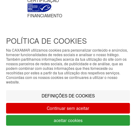
CERTIFICAÇÃO
FINANCIAMENTO
POLÍTICA DE COOKIES
Na CAXAMAR utilizamos cookies para personalizar conteúdo e anúncios,
fornecer funcionalidades de redes sociais e analisar o nosso tráfego.
Ficha do projeto PRR-C10-i02-M-
Também partilhamos informações acerca da tua utilização do site com os
000218
/
Vídeo Apoio MAR2030
ABOUT THE COOKIES
nossos parceiros de redes sociais, de publicidade e de análise, que as
Meios de pagamento
podem combinar com outras informações que lhes forneceste ou
My7stores handles information about your visit
recolhidas por estes a partir da tua utilização dos respetivos serviços.
Concordas com os nossos cookies se continuares a utilizar o nosso
using cookies that improve the performance of the
website.
website, facilitate sharing via social networks and
CAXAMAR © 2023
offer advertising tailored to your interests. By
Todos os direitos reservados / Salvo
DEFINIÇÕES DE COOKIES
continuing to browse our site, you accept the use of
indicação de contrário as promoções
these cookies. For more information, see our
apresentadas são válidas até ao dia 07-
Continuar sem aceitar
Privacy and Cookie Policy. You can configure your
08-2026
preferences in Cookie settings.
aceitar cookies
Filtrar por
Accepted
LIMPAR FILTROS
Filtrar