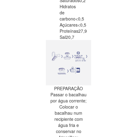
Saturados
0,2
Hidratos
de
carbono
<0,5
Açúcares
<0,5
Proteínas
27,9
Sal
20,7
PREPARAÇÃO
Passar o bacalhau
por água corrente;
Colocar o
bacalhau num
recipiente com
água fria e
conservar no