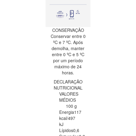
CONSERVAÇÃO
Conservar entre 0
ºC e 7 ºC. Após
demolha, manter
entre 0 ºC e 5 ºC
por um período
máximo de 24
horas.
DECLARAÇÃO
NUTRICIONAL
VALORES
MÉDIOS
100 g
Energia
117
kcal/497
kJ
Lípidos
0,6