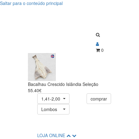
Saltar para o conteúdo principal
Bacalhau
Bacalhau
Crescido
Crescido
Islândia
Islândia
Seleção
Seleção
0
Bacalhau Crescido Islândia Seleção
55.40€
1,41-2,00
comprar
Lombos
LOJA ONLINE