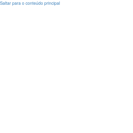
Saltar para o conteúdo principal
Bacalhau
Bacalhau
Crescido
Crescido
Noruega
Noruega
Seleção
Seleção