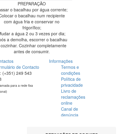
PREPARAÇÃO
ssar o bacalhau por água corrente;
Colocar o bacalhau num recipiente
com água fria e conservar no
frigorífico;
udar a água 2 ou 3 vezes por dia;
pós a demolha, escorrer o bacalhau
 cozinhar. Cozinhar completamente
antes de consumir.
ntactos
Informações
rmulário de Contacto
Termos e
l: (+351) 249 543
condições
3
Política de
privacidade
amada para a rede fixa
Livro de
ional)
reclamações
online
Canal de
denúncia
Pontos de venda
Recrutamento