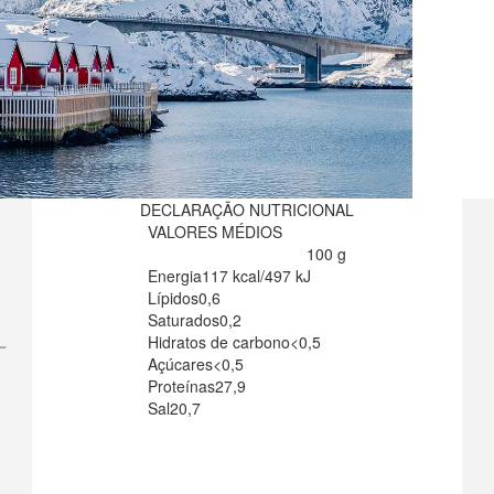
DECLARAÇÃO NUTRICIONAL
VALORES MÉDIOS
100 g
Energia
117 kcal/497 kJ
Lípidos
0,6
Saturados
0,2
Hidratos de carbono
<0,5
Açúcares
<0,5
Proteínas
27,9
Sal
20,7