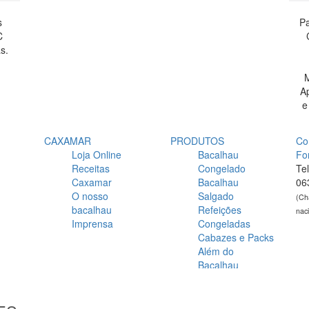
s
Pa
C
s.
M
A
e
CAXAMAR
PRODUTOS
Co
Loja Online
Bacalhau
Fo
Receitas
Congelado
Te
Caxamar
Bacalhau
06
O nosso
Salgado
(Ch
bacalhau
Refeições
nac
Imprensa
Congeladas
Cabazes e Packs
Além do
Bacalhau