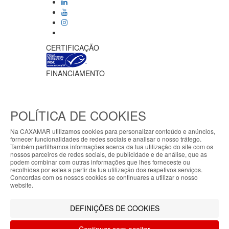
CERTIFICAÇÃO
FINANCIAMENTO
POLÍTICA DE COOKIES
Na CAXAMAR utilizamos cookies para personalizar conteúdo e anúncios,
fornecer funcionalidades de redes sociais e analisar o nosso tráfego.
Ficha do projeto PRR-C10-i02-M-
Também partilhamos informações acerca da tua utilização do site com os
000218
/
Vídeo Apoio MAR2030
ABOUT THE COOKIES
nossos parceiros de redes sociais, de publicidade e de análise, que as
Meios de pagamento
podem combinar com outras informações que lhes forneceste ou
My7stores handles information about your visit
recolhidas por estes a partir da tua utilização dos respetivos serviços.
Concordas com os nossos cookies se continuares a utilizar o nosso
using cookies that improve the performance of the
website.
website, facilitate sharing via social networks and
CAXAMAR © 2023
offer advertising tailored to your interests. By
Todos os direitos reservados / Salvo
DEFINIÇÕES DE COOKIES
continuing to browse our site, you accept the use of
indicação de contrário as promoções
these cookies. For more information, see our
apresentadas são válidas até ao dia 09-