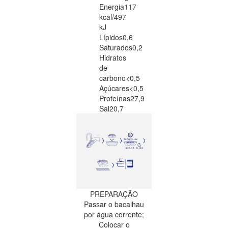
Energia
117
kcal/497
kJ
Lípidos
0,6
Saturados
0,2
Hidratos
de
carbono
<0,5
Açúcares
<0,5
Proteínas
27,9
Sal
20,7
PREPARAÇÃO
Passar o bacalhau
por água corrente;
Colocar o