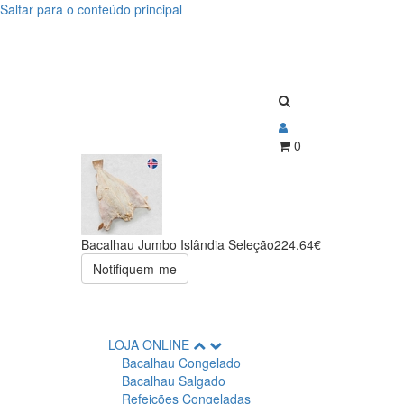
Saltar para o conteúdo principal
Bacalhau
Bacalhau
Jumbo
Jumbo
Islândia
Islândia
Seleção
Seleção
0
Bacalhau Jumbo Islândia Seleção
224.64€
Notifiquem-me
LOJA ONLINE
Bacalhau Congelado
Bacalhau Salgado
Refeições Congeladas