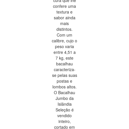
cura que lhe
confere uma
textura e
sabor ainda
mais
distintos.
Com um
calibre, cujo o
peso varia
entre 4,51 a
7 kg, este
bacalhau
caracteriza-
se pelas suas
postas e
lombos altos.
O Bacalhau
Jumbo da
Islândia
Seleção é
vendido
inteiro,
cortado em