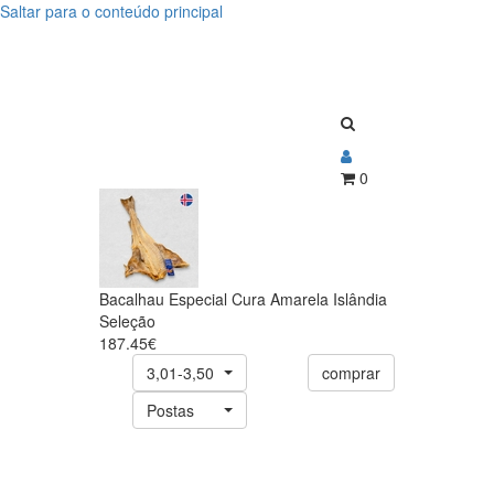
Saltar para o conteúdo principal
Bacalhau
Bacalhau
Especial
Especial
Cura
Cura
Amarela
Amarela
Islândia
0
Islândia
Seleção
Seleção
Bacalhau Especial Cura Amarela Islândia
Seleção
187.45€
3,01-3,50
comprar
Postas