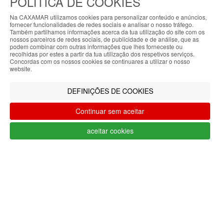
POLÍTICA DE COOKIES
Na CAXAMAR utilizamos cookies para personalizar conteúdo e anúncios,
fornecer funcionalidades de redes sociais e analisar o nosso tráfego.
Ficha do projeto PRR-C10-i02-M-
Também partilhamos informações acerca da tua utilização do site com os
000218
/
Vídeo Apoio MAR2030
ABOUT THE COOKIES
nossos parceiros de redes sociais, de publicidade e de análise, que as
Meios de pagamento
podem combinar com outras informações que lhes forneceste ou
My7stores handles information about your visit
recolhidas por estes a partir da tua utilização dos respetivos serviços.
Concordas com os nossos cookies se continuares a utilizar o nosso
using cookies that improve the performance of the
website.
website, facilitate sharing via social networks and
CAXAMAR © 2023
offer advertising tailored to your interests. By
Todos os direitos reservados / Salvo
DEFINIÇÕES DE COOKIES
continuing to browse our site, you accept the use of
indicação de contrário as promoções
these cookies. For more information, see our
apresentadas são válidas até ao dia 10-
Continuar sem aceitar
Privacy and Cookie Policy. You can configure your
08-2026
preferences in Cookie settings.
aceitar cookies
Filtrar por
Accepted
LIMPAR FILTROS
Filtrar
O teu carrinho está vazio.
Voltar à loja