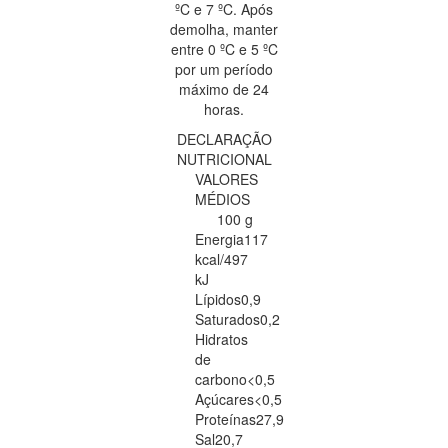
ºC e 7 ºC. Após
demolha, manter
entre 0 ºC e 5 ºC
por um período
máximo de 24
horas.
DECLARAÇÃO
NUTRICIONAL
VALORES
MÉDIOS
100 g
Energia
117
kcal/497
kJ
Lípidos
0,9
Saturados
0,2
Hidratos
de
carbono
<0,5
Açúcares
<0,5
Proteínas
27,9
Sal
20,7