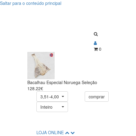
Saltar para o conteúdo principal
Bacalhau
Bacalhau
Especial
Especial
Noruega
Noruega
Seleção
Seleção
0
Bacalhau Especial Noruega Seleção
128.22€
3,51-4,00
comprar
Inteiro
LOJA ONLINE