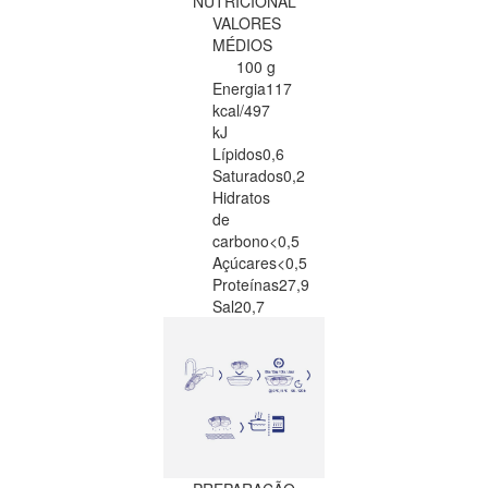
NUTRICIONAL
VALORES
MÉDIOS
100 g
Energia
117
kcal/497
kJ
Lípidos
0,6
Saturados
0,2
Hidratos
de
carbono
<0,5
Açúcares
<0,5
Proteínas
27,9
Sal
20,7