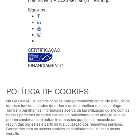
Lote 25 Rua F, 2435-661 Seiça – Portugal
Siga-nos
CERTIFICAÇÃO
FINANCIAMENTO
POLÍTICA DE COOKIES
Na CAXAMAR utilizamos cookies para personalizar conteúdo e anúncios,
fornecer funcionalidades de redes sociais e analisar o nosso tráfego.
Ficha do projeto PRR-C10-i02-M-
Também partilhamos informações acerca da tua utilização do site com os
000218
/
Vídeo Apoio MAR2030
ABOUT THE COOKIES
nossos parceiros de redes sociais, de publicidade e de análise, que as
Meios de pagamento
podem combinar com outras informações que lhes forneceste ou
My7stores handles information about your visit
recolhidas por estes a partir da tua utilização dos respetivos serviços.
Concordas com os nossos cookies se continuares a utilizar o nosso
using cookies that improve the performance of the
website.
website, facilitate sharing via social networks and
CAXAMAR © 2023