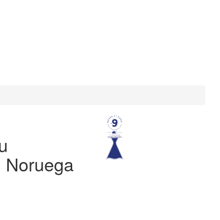
u
l Noruega