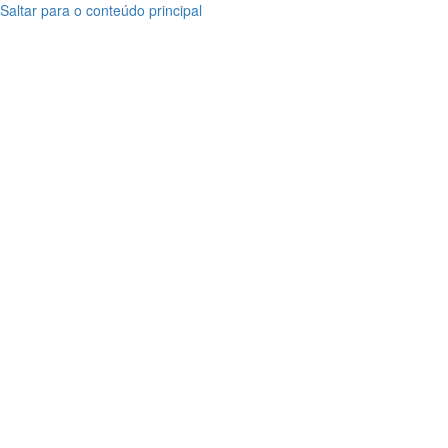
Saltar para o conteúdo principal
Bacalhau
Bacalhau
Especial
Especial
Noruega
Noruega
Seleção
Seleção