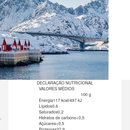
DECLARAÇÃO NUTRICIONAL
VALORES MÉDIOS
100 g
Energia
117 kcal/497 kJ
Lípidos
0,6
Saturados
0,2
Hidratos de carbono
<0,5
Açúcares
<0,5
Proteínas
27,9