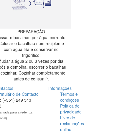
PREPARAÇÃO
ssar o bacalhau por água corrente;
Colocar o bacalhau num recipiente
com água fria e conservar no
frigorífico;
udar a água 2 ou 3 vezes por dia;
pós a demolha, escorrer o bacalhau
 cozinhar. Cozinhar completamente
antes de consumir.
ntactos
Informações
rmulário de Contacto
Termos e
l: (+351) 249 543
condições
3
Política de
privacidade
amada para a rede fixa
Livro de
ional)
reclamações
online