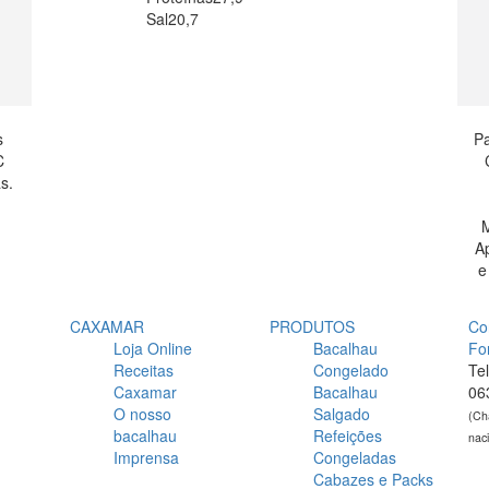
Sal
20,7
s
Pa
C
s.
M
A
e
CAXAMAR
PRODUTOS
Co
Loja Online
Bacalhau
Fo
Receitas
Congelado
Te
Caxamar
Bacalhau
06
O nosso
Salgado
(Ch
bacalhau
Refeições
nac
Imprensa
Congeladas
Cabazes e Packs