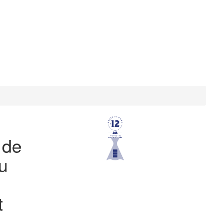
 de
u
l
t