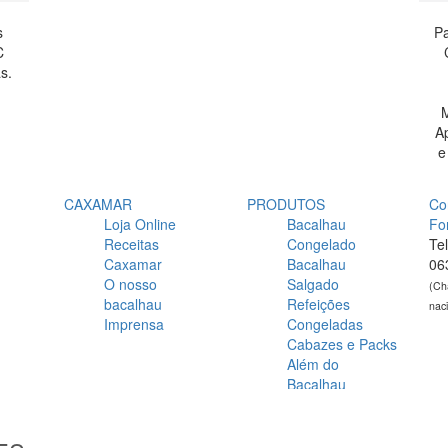
s
Pa
C
s.
M
A
e
CAXAMAR
PRODUTOS
Co
Loja Online
Bacalhau
Fo
Receitas
Congelado
Te
Caxamar
Bacalhau
06
O nosso
Salgado
(Ch
bacalhau
Refeições
nac
Imprensa
Congeladas
Cabazes e Packs
Além do
Bacalhau