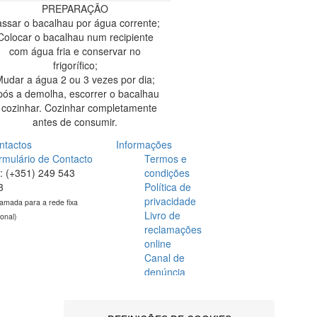
PREPARAÇÃO
ssar o bacalhau por água corrente;
Colocar o bacalhau num recipiente
com água fria e conservar no
frigorífico;
udar a água 2 ou 3 vezes por dia;
pós a demolha, escorrer o bacalhau
 cozinhar. Cozinhar completamente
antes de consumir.
ntactos
Informações
rmulário de Contacto
Termos e
l: (+351) 249 543
condições
3
Política de
privacidade
amada para a rede fixa
Livro de
ional)
reclamações
online
Canal de
denúncia
Pontos de venda
Recrutamento