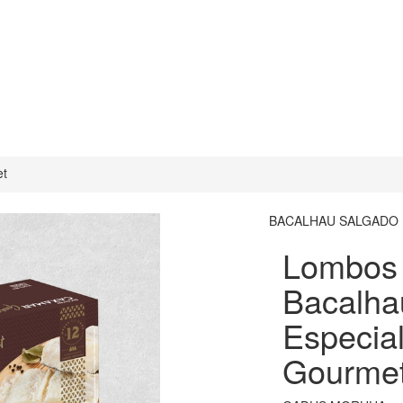
et
BACALHAU SALGADO
Lombos
Bacalha
Especia
Gourme