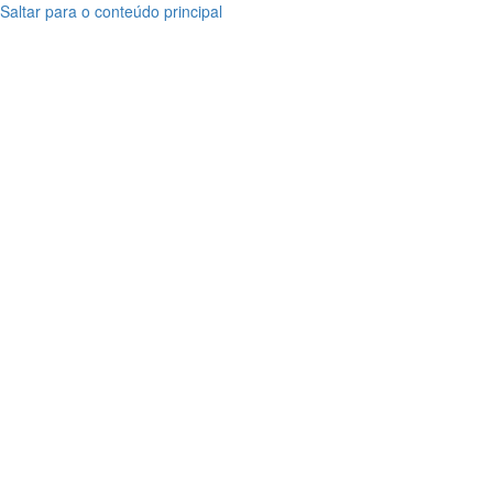
Saltar para o conteúdo principal
Lombos
Lombos
de
de
Bacalhau
Bacalhau
Especial
Especial
Gourmet
Gourmet