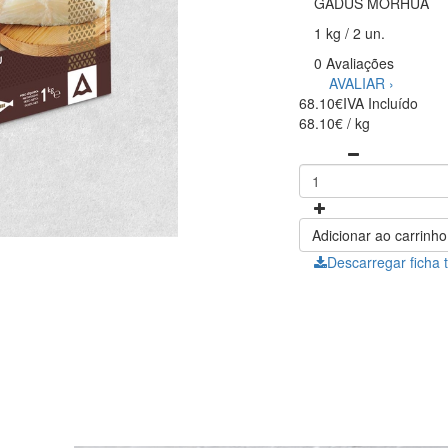
GADUS MORHUA
1 kg / 2 un.
0 Avaliações
AVALIAR ›
68.10€
IVA Incluído
68.10€ / kg
Adicionar ao carrinho
Descarregar ficha 