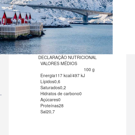
DECLARAÇÃO NUTRICIONAL
VALORES MÉDIOS
100 g
Energia
117 kcal/497 kJ
Lípidos
0,6
Saturados
0,2
Hidratos de carbono
0
Açúcares
0
Proteínas
28
Sal
20,7