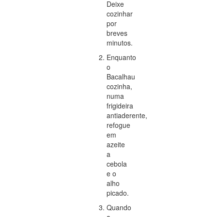
Deixe
cozinhar
por
breves
minutos.
Enquanto
o
Bacalhau
cozinha,
numa
frigideira
antiaderente,
refogue
em
azeite
a
cebola
e o
alho
picado.
Quando
a