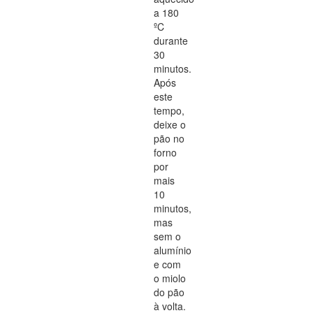
a 180
ºC
durante
30
minutos.
Após
este
tempo,
deixe o
pão no
forno
por
mais
10
minutos,
mas
sem o
alumínio
e com
o miolo
do pão
à volta.