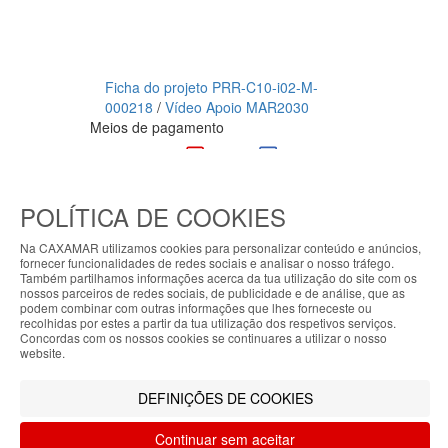
Ficha do projeto PRR-C10-i02-M-
000218
/
Vídeo Apoio MAR2030
Meios de pagamento
CAXAMAR © 2023
Todos os direitos reservados / Salvo
POLÍTICA DE COOKIES
indicação de contrário as promoções
apresentadas são válidas até ao dia 08-
Na CAXAMAR utilizamos cookies para personalizar conteúdo e anúncios,
fornecer funcionalidades de redes sociais e analisar o nosso tráfego.
08-2026
Também partilhamos informações acerca da tua utilização do site com os
ABOUT THE COOKIES
nossos parceiros de redes sociais, de publicidade e de análise, que as
Filtrar por
podem combinar com outras informações que lhes forneceste ou
My7stores handles information about your visit
recolhidas por estes a partir da tua utilização dos respetivos serviços.
Concordas com os nossos cookies se continuares a utilizar o nosso
using cookies that improve the performance of the
LIMPAR FILTROS
Filtrar
website.
website, facilitate sharing via social networks and
offer advertising tailored to your interests. By
DEFINIÇÕES DE COOKIES
continuing to browse our site, you accept the use of
these cookies. For more information, see our
Continuar sem aceitar
O teu carrinho está vazio.
Privacy and Cookie Policy. You can configure your