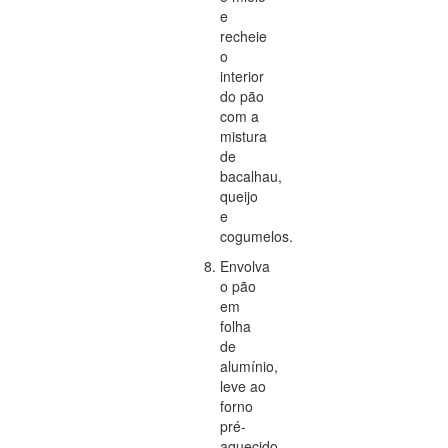
e
recheie
o
interior
do pão
com a
mistura
de
bacalhau,
queijo
e
cogumelos.
Envolva
o pão
em
folha
de
alumínio,
leve ao
forno
pré-
aquecido