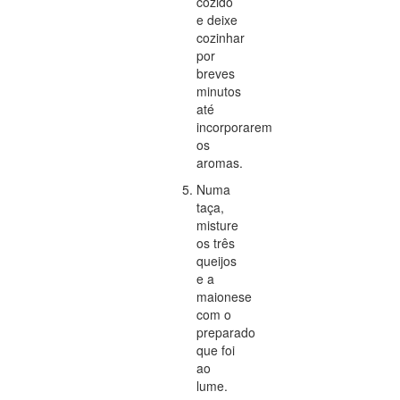
cozido
e deixe
cozinhar
por
breves
minutos
até
incorporarem
os
aromas.
Numa
taça,
misture
os três
queijos
e a
maionese
com o
preparado
que foi
ao
lume.