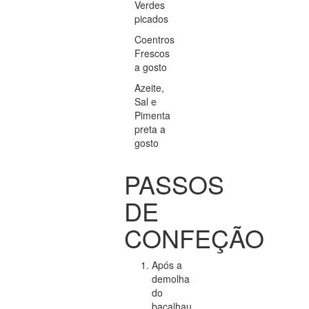
Verdes
picados
Coentros
Frescos
a gosto
Azeite,
Sal e
Pimenta
preta a
gosto
PASSOS
DE
CONFEÇÃO
Após a
demolha
do
bacalhau