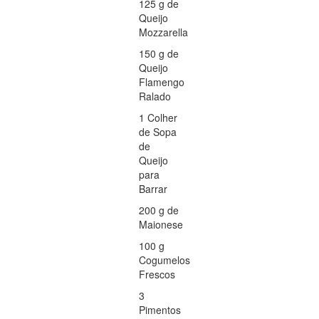
125 g de
Queijo
Mozzarella
150 g de
Queijo
Flamengo
Ralado
1 Colher
de Sopa
de
Queijo
para
Barrar
200 g de
Maionese
100 g
Cogumelos
Frescos
3
Pimentos