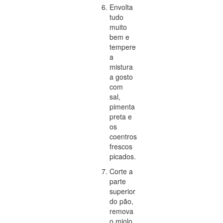
Envolta
tudo
muito
bem e
tempere
a
mistura
a gosto
com
sal,
pimenta
preta e
os
coentros
frescos
picados.
Corte a
parte
superior
do pão,
remova
o miolo