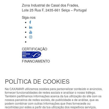
Zona Industrial de Casal dos Frades,
Lote 25 Rua F, 2435-661 Seiça – Portugal
Siga-nos
CERTIFICAÇÃO
FINANCIAMENTO
POLÍTICA DE COOKIES
Na CAXAMAR utilizamos cookies para personalizar conteúdo e anúncios,
fornecer funcionalidades de redes sociais e analisar o nosso tráfego.
Ficha do projeto PRR-C10-i02-M-
Também partilhamos informações acerca da tua utilização do site com os
000218
/
Vídeo Apoio MAR2030
ABOUT THE COOKIES
nossos parceiros de redes sociais, de publicidade e de análise, que as
Meios de pagamento
podem combinar com outras informações que lhes forneceste ou
My7stores handles information about your visit
recolhidas por estes a partir da tua utilização dos respetivos serviços.