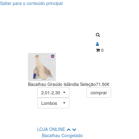
Saltar para o conteúdo principal
Bacalhau
Bacalhau
Graúdo
Graúdo
Islândia
Islândia
Seleção
Seleção
0
Bacalhau Graúdo Islândia Seleção
71.50€
2,01-2,30
comprar
Lombos
LOJA ONLINE
Bacalhau Congelado