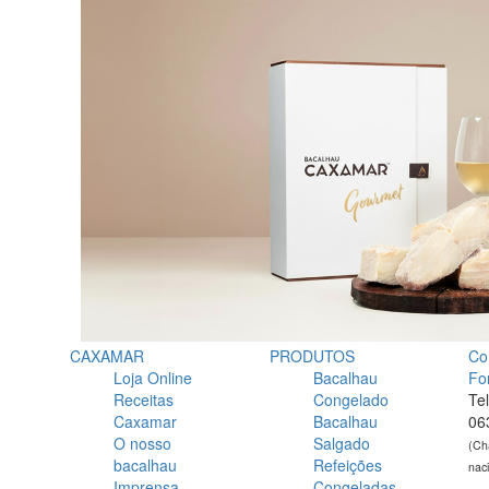
CAXAMAR
PRODUTOS
Co
Loja Online
Bacalhau
Fo
Receitas
Congelado
Te
Caxamar
Bacalhau
06
O nosso
Salgado
(Ch
bacalhau
Refeições
nac
Imprensa
Congeladas