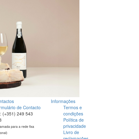
ntactos
Informações
rmulário de Contacto
Termos e
l: (+351) 249 543
condições
3
Política de
privacidade
amada para a rede fixa
Livro de
ional)
reclamações