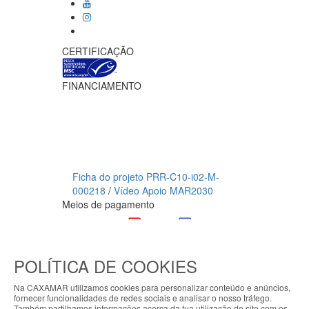
CERTIFICAÇÃO
FINANCIAMENTO
Ficha do projeto PRR-C10-i02-M-
000218
/
Vídeo Apoio MAR2030
Meios de pagamento
CAXAMAR © 2023
Todos os direitos reservados / Salvo
POLÍTICA DE COOKIES
indicação de contrário as promoções
apresentadas são válidas até ao dia 07-
Na CAXAMAR utilizamos cookies para personalizar conteúdo e anúncios,
fornecer funcionalidades de redes sociais e analisar o nosso tráfego.
08-2026
Também partilhamos informações acerca da tua utilização do site com os