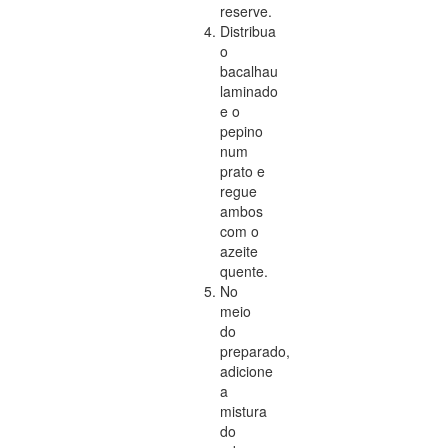
reserve.
Distribua
o
bacalhau
laminado
e o
pepino
num
prato e
regue
ambos
com o
azeite
quente.
No
meio
do
preparado,
adicione
a
mistura
do