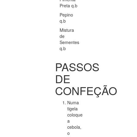
Preta q.b
Pepino
q.b
Mistura
de
Sementes
q.b
PASSOS
DE
CONFEÇÃO
Numa
tigela
coloque
a
cebola,
o