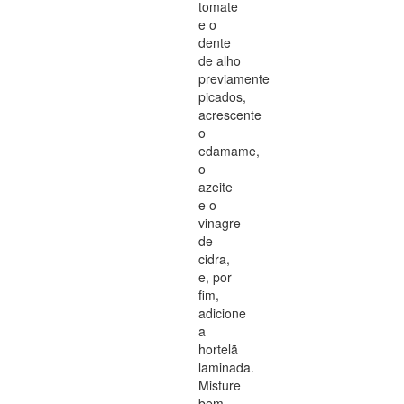
tomate
e o
dente
de alho
previamente
picados,
acrescente
o
edamame,
o
azeite
e o
vinagre
de
cidra,
e, por
fim,
adicione
a
hortelã
laminada.
Misture
bem.