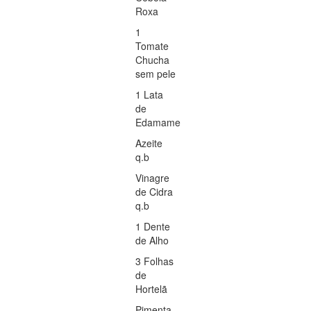
Roxa
1
Tomate
Chucha
sem pele
1 Lata
de
Edamame
Azeite
q.b
Vinagre
de Cidra
q.b
1 Dente
de Alho
3 Folhas
de
Hortelã
Pimenta