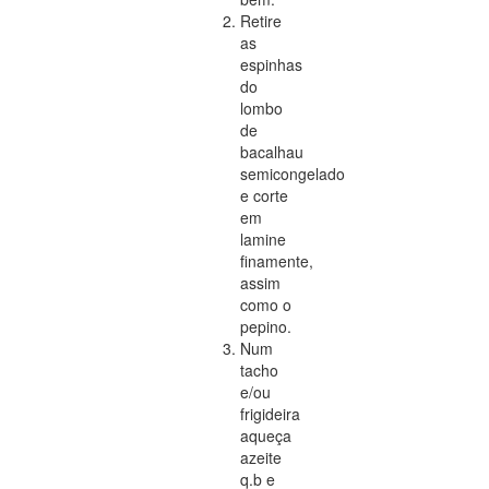
Retire
as
espinhas
do
lombo
de
bacalhau
semicongelado
e corte
em
lamine
finamente,
assim
como o
pepino.
Num
tacho
e/ou
frigideira
aqueça
azeite
q.b e