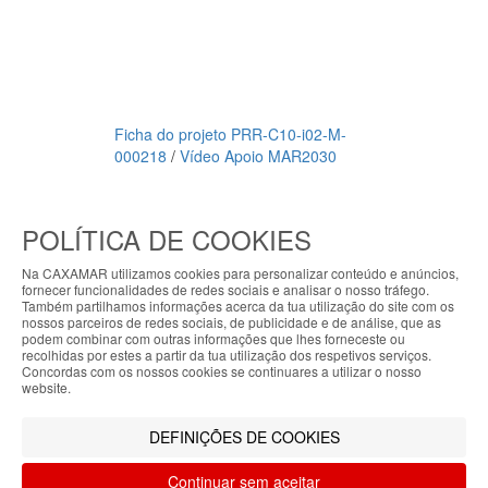
Ficha do projeto PRR-C10-i02-M-
000218
/
Vídeo Apoio MAR2030
Meios de pagamento
POLÍTICA DE COOKIES
CAXAMAR © 2023
Todos os direitos reservados / Salvo
Na CAXAMAR utilizamos cookies para personalizar conteúdo e anúncios,
indicação de contrário as promoções
fornecer funcionalidades de redes sociais e analisar o nosso tráfego.
Também partilhamos informações acerca da tua utilização do site com os
apresentadas são válidas até ao dia 08-
ABOUT THE COOKIES
nossos parceiros de redes sociais, de publicidade e de análise, que as
08-2026
podem combinar com outras informações que lhes forneceste ou
My7stores handles information about your visit
recolhidas por estes a partir da tua utilização dos respetivos serviços.
Concordas com os nossos cookies se continuares a utilizar o nosso
Filtrar por
using cookies that improve the performance of the
website.
website, facilitate sharing via social networks and
LIMPAR FILTROS
Filtrar
offer advertising tailored to your interests. By
DEFINIÇÕES DE COOKIES
continuing to browse our site, you accept the use of
these cookies. For more information, see our
Continuar sem aceitar
Privacy and Cookie Policy. You can configure your