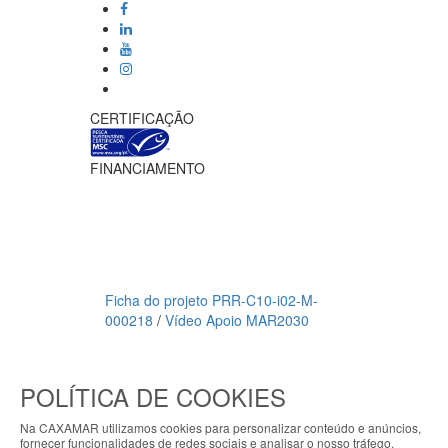
CERTIFICAÇÃO
FINANCIAMENTO
Ficha do projeto PRR-C10-i02-M-
000218
/
Vídeo Apoio MAR2030
Meios de pagamento
POLÍTICA DE COOKIES
CAXAMAR © 2023
Todos os direitos reservados / Salvo
Na CAXAMAR utilizamos cookies para personalizar conteúdo e anúncios,
indicação de contrário as promoções
fornecer funcionalidades de redes sociais e analisar o nosso tráfego.