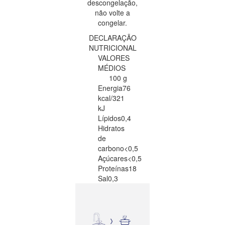
descongelação,
não volte a
congelar.
DECLARAÇÃO
NUTRICIONAL
VALORES
MÉDIOS
100 g
Energia
76
kcal/321
kJ
Lípidos
0,4
Hidratos
de
carbono
<0,5
Açúcares
<0,5
Proteínas
18
Sal
0,3