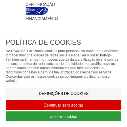
CERTIFICAÇÃO
FINANCIAMENTO
POLÍTICA DE COOKIES
Na CAXAMAR utilizamos cookies para personalizar conteúdo e anúncios,
fornecer funcionalidades de redes sociais e analisar o nosso tráfego.
Ficha do projeto PRR-C10-i02-M-
Também partilhamos informações acerca da tua utilização do site com os
000218
/
Vídeo Apoio MAR2030
ABOUT THE COOKIES
nossos parceiros de redes sociais, de publicidade e de análise, que as
Meios de pagamento
podem combinar com outras informações que lhes forneceste ou
My7stores handles information about your visit
recolhidas por estes a partir da tua utilização dos respetivos serviços.
Concordas com os nossos cookies se continuares a utilizar o nosso
using cookies that improve the performance of the
website.
website, facilitate sharing via social networks and
CAXAMAR © 2023
offer advertising tailored to your interests. By
Todos os direitos reservados / Salvo
DEFINIÇÕES DE COOKIES
continuing to browse our site, you accept the use of
indicação de contrário as promoções
these cookies. For more information, see our
apresentadas são válidas até ao dia 10-
Continuar sem aceitar
Privacy and Cookie Policy. You can configure your
08-2026
preferences in Cookie settings.
aceitar cookies
Filtrar por
Accepted