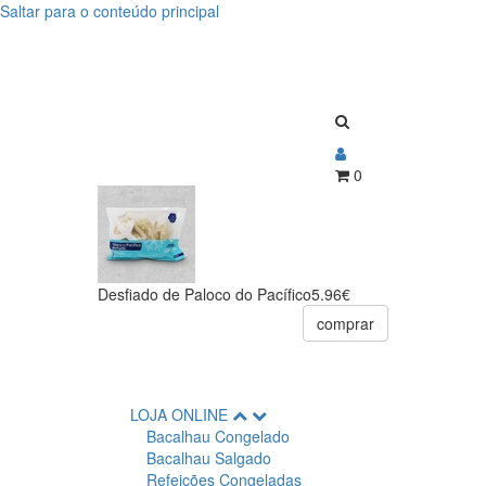
Saltar para o conteúdo principal
Desfiado
Desfiado
de
de
Paloco
Paloco
do
do
Pacífico
0
Pacífico
Desfiado de Paloco do Pacífico
5.96€
comprar
LOJA ONLINE
Bacalhau Congelado
Bacalhau Salgado
Refeições Congeladas