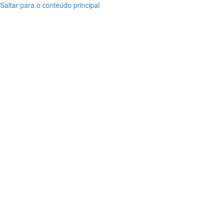
Saltar para o conteúdo principal
Posta
Posta
Tradicional
Tradicional
de
de
Bacalhau
Bacalhau
Gourmet
Gourmet