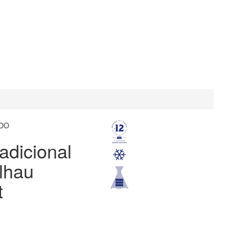
DO
adicional
lhau
t