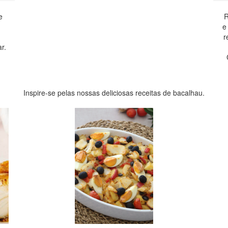
e
R
.
e
r
r.
Inspire-se pelas nossas deliciosas receitas de bacalhau.