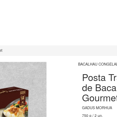
et
BACALHAU CONGELA
Posta Tr
de Baca
Gourme
GADUS MORHUA
750 g / 2 un.