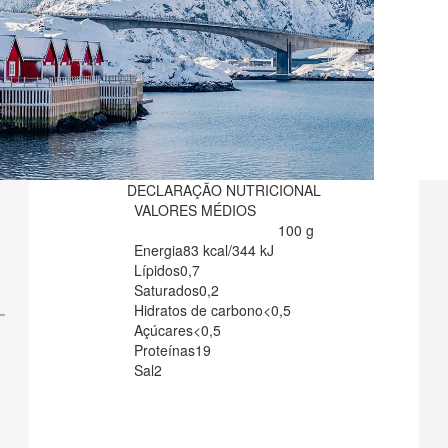
DECLARAÇÃO NUTRICIONAL
VALORES MÉDIOS
100 g
Energia
83 kcal/344 kJ
Lípidos
0,7
Saturados
0,2
Hidratos de carbono
<0,5
Açúcares
<0,5
Proteínas
19
Sal
2