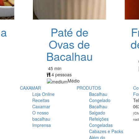
da
Paté de
F
Ovas de
d
Bacalhau
45 min
4 pessoas
Médio
CAXAMAR
PRODUTOS
Co
Loja Online
Bacalhau
Fo
Receitas
Congelado
Te
Caxamar
Bacalhau
06
O nosso
Salgado
(Ch
bacalhau
Refeições
nac
Imprensa
Congeladas
Cabazes e Packs
Além do