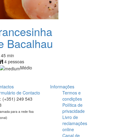
rancesinha
e Bacalhau
45 min
4 pessoas
Médio
ntactos
Informações
rmulário de Contacto
Termos e
l: (+351) 249 543
condições
3
Política de
privacidade
amada para a rede fixa
Livro de
ional)
reclamações
online
Canal de