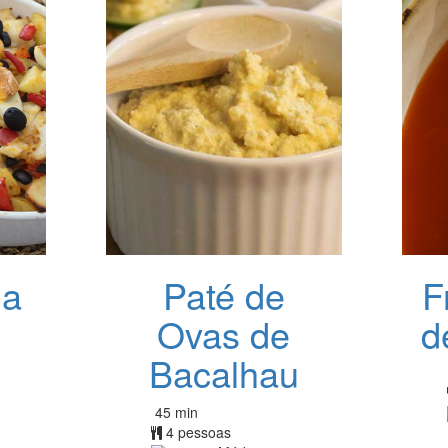
da
Paté de
F
Ovas de
d
Bacalhau
45 min
4 pessoas