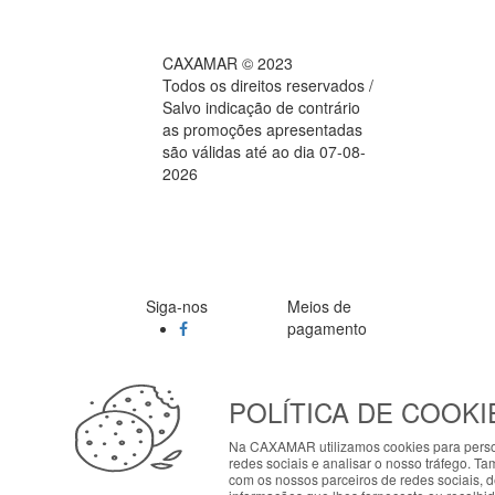
CAXAMAR © 2023
Todos os direitos reservados /
Salvo indicação de contrário
as promoções apresentadas
são válidas até ao dia 07-08-
2026
Siga-nos
Meios de
pagamento
POLÍTICA DE COOKI
ABOUT THE COOKIES
Na CAXAMAR utilizamos cookies para person
My7stores handles information about your visit usi
redes sociais e analisar o nosso tráfego. T
tailored to your interests. By continuing to brows
com os nossos parceiros de redes sociais, 
configure your preferences in Cookie settings.