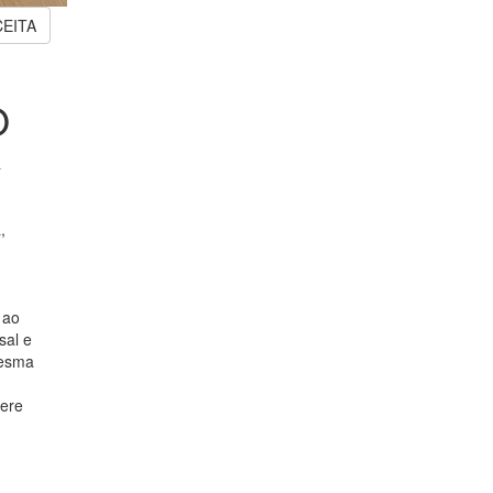
CEITA
O
a
,
 ao
sal e
mesma
pere