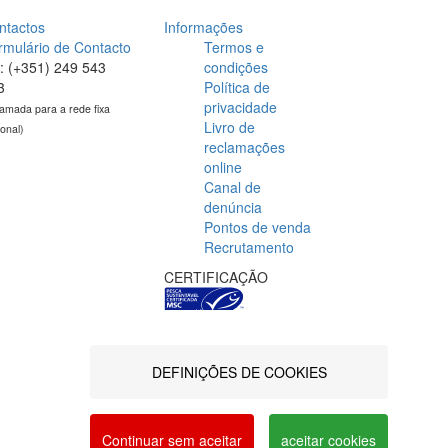
ntactos
Informações
rmulário de Contacto
Termos e
l: (+351) 249 543
condições
3
Política de
privacidade
amada para a rede fixa
Livro de
ional)
reclamações
online
Canal de
denúncia
Pontos de venda
Recrutamento
CERTIFICAÇÃO
DEFINIÇÕES DE COOKIES
ng via social networks and offer advertising
MAR2030
see our Privacy and Cookie Policy. You can
Continuar sem aceitar
aceitar cookies