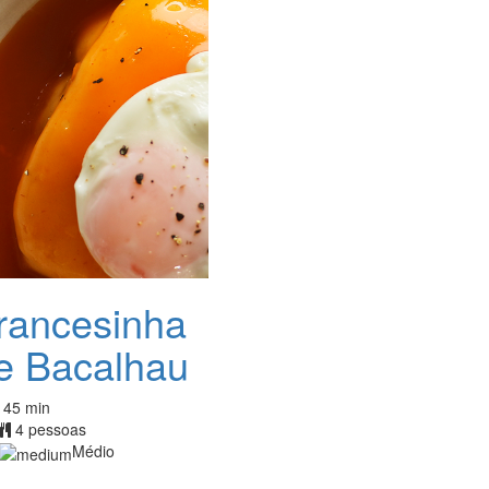
rancesinha
e Bacalhau
45 min
4 pessoas
Médio