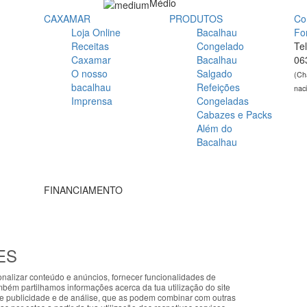
Médio
CAXAMAR
PRODUTOS
Co
Loja Online
Bacalhau
Fo
Receitas
Congelado
Te
Caxamar
Bacalhau
06
O nosso
Salgado
(Ch
bacalhau
Refeições
nac
Imprensa
Congeladas
Cabazes e Packs
Além do
Bacalhau
FINANCIAMENTO
ES
alizar conteúdo e anúncios, fornecer funcionalidades de
ng cookies that improve the performance of the website, facilitate shari
Ficha do projeto PRR-C10-i02-M-000218
/
Vídeo Apoio 
ambém partilhamos informações acerca da tua utilização do site
e our site, you accept the use of these cookies. For more information, 
de publicidade e de análise, que as podem combinar com outras