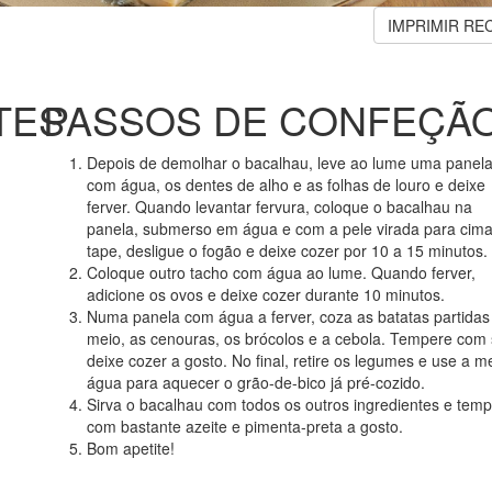
IMPRIMIR RE
TES
PASSOS DE CONFEÇÃ
Depois de demolhar o bacalhau, leve ao lume uma panel
com água, os dentes de alho e as folhas de louro e deixe
ferver. Quando levantar fervura, coloque o bacalhau na
panela, submerso em água e com a pele virada para cima
tape, desligue o fogão e deixe cozer por 10
a 15
minutos.
Coloque outro tacho com água ao lume. Quando ferver,
adicione os ovos e deixe cozer durante 10 minutos.
Numa panela com água a ferver, coza as batatas partidas
meio, as cenouras, os brócolos e a cebola. Tempere com 
deixe cozer a gosto. No final, retire os legumes e use a 
água para aquecer o grão
-de-bico
já pré-cozido.
Sirva o bacalhau com todos os outros ingredientes e tem
com bastante azeite e pimenta-preta
a gosto
.
Bom apetite!