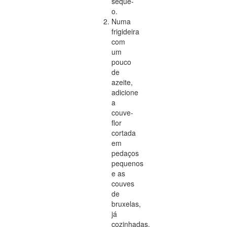
seque-
o.
Numa
frigideira
com
um
pouco
de
azeite,
adicione
a
couve-
flor
cortada
em
pedaços
pequenos
e as
couves
de
bruxelas,
já
cozinhadas,