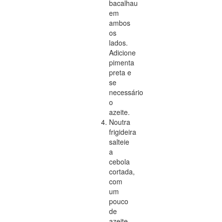
bacalhau
em
ambos
os
lados.
Adicione
pimenta
preta e
se
necessário
o
azeite.
Noutra
frigideira
salteie
a
cebola
cortada,
com
um
pouco
de
azeite