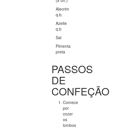
(4 un.)
Alecrim
q.b.
Azeite
q.b
Sal
Pimenta
preta
PASSOS
DE
CONFEÇÃO
Comece
por
cozer
os
lombos