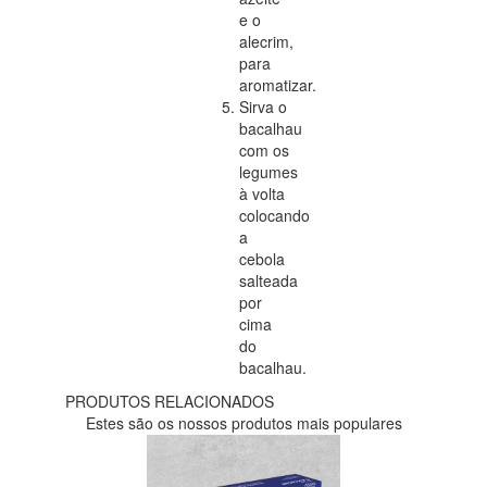
e o
alecrim,
para
aromatizar.
Sirva o
bacalhau
com os
legumes
à volta
colocando
a
cebola
salteada
por
cima
do
bacalhau.
PRODUTOS RELACIONADOS
Estes são os nossos produtos mais populares