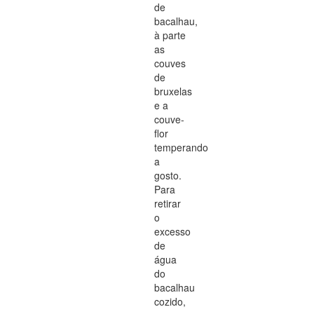
de
bacalhau,
à parte
as
couves
de
bruxelas
e a
couve-
flor
temperando
a
gosto.
Para
retirar
o
excesso
de
água
do
bacalhau
cozido,