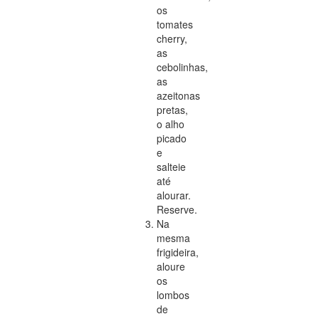
os
tomates
cherry,
as
cebolinhas,
as
azeitonas
pretas,
o alho
picado
e
salteie
até
alourar.
Reserve.
Na
mesma
frigideira,
aloure
os
lombos
de