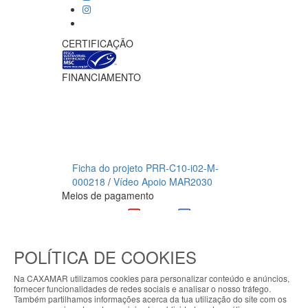
CERTIFICAÇÃO
FINANCIAMENTO
Ficha do projeto PRR-C10-i02-M-
000218
/
Vídeo Apoio MAR2030
Meios de pagamento
CAXAMAR © 2023
Todos os direitos reservados / Salvo
POLÍTICA DE COOKIES
indicação de contrário as promoções
apresentadas são válidas até ao dia 08-
Na CAXAMAR utilizamos cookies para personalizar conteúdo e anúncios,
fornecer funcionalidades de redes sociais e analisar o nosso tráfego.
08-2026
Também partilhamos informações acerca da tua utilização do site com os