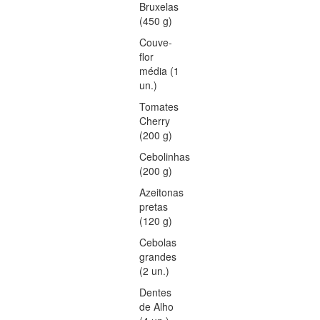
Bruxelas
(450 g)
Couve-
flor
média (1
un.)
Tomates
Cherry
(200 g)
Cebolinhas
(200 g)
Azeitonas
pretas
(120 g)
Cebolas
grandes
(2 un.)
Dentes
de Alho